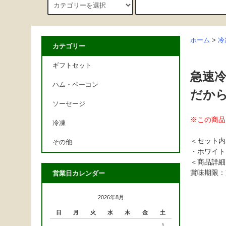
ホーム
>
冷
カテゴリー
ギフトセット
急速
ハム・ベーコン
だか
ソーセージ
※この商品
冷凍
＜セット内
その他
・ホワイト
＜商品詳細
賞味期限：
営業日カレンダー
2026年8月
日
月
火
水
木
金
土
1